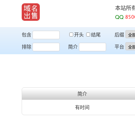
本站所
QQ
包含
开头
结尾
后缀
排除
简介
平台
简介
有时间