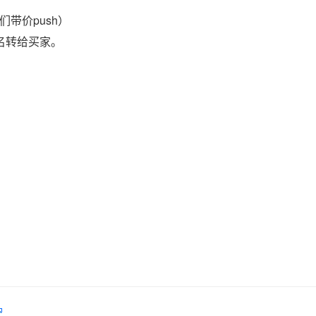
带价push）
域名转给买家。