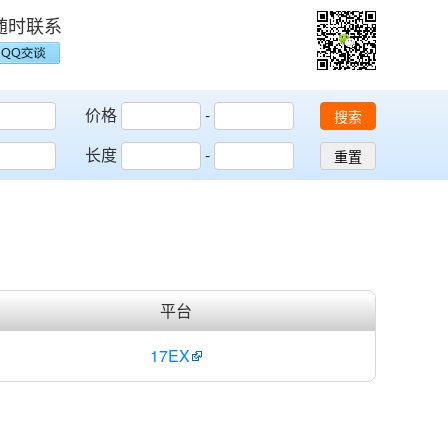
随时联系
价格
-
搜索
长度
-
重置
平台
17EX