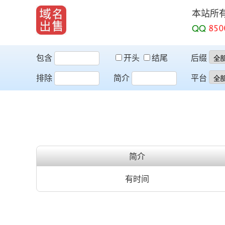
本站所
QQ
包含
开头
结尾
后缀
排除
简介
平台
简介
有时间