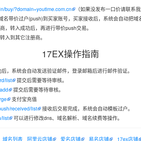
in/buy/?domain=youtime.com.cn
（如果没发布一口价请联系我们
把域名带价过户(push)到买家账号，买家接收后，系统会自动把
商，转入成功后，再进行带价push交易。
转入到其它注册商。
17EX操作指南
功后，系统会自动发送验证邮件，登录邮箱后进行邮件验证。
d/list
提交后需要等待审核。
/add
提交后需要等待审核。
rge
支付宝充值
ush/received/list
接收后交易完成，系统会自动模板过户。
list
可以进行修改dns、域名解析、域名续费等操作。
域名列表
阿里云店铺
爱名店铺
易名店铺
17ex店铺