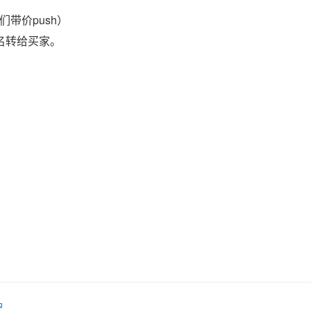
带价push）
域名转给买家。