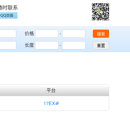
随时联系
价格
-
搜索
长度
-
重置
平台
17EX